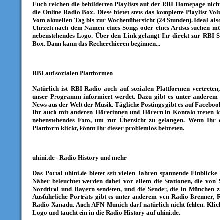
Euch reichen die bebilderten Playlists auf der RBI Homepage nich
die Online Radio Box. Diese bietet stets das komplette Playlist V
Vom aktuellen Tag bis zur Wochenübersicht (24 Stunden). Ideal als
Uhrzeit nach dem Namen eines Songs oder eines Artists suchen möc
nebenstehendes Logo. Über den Link gelangt Ihr direkt zur RBI S
Box. Dann kann das Recherchieren beginnen...
RBI auf sozialen Plattformen
Natürlich ist RBI Radio auch auf sozialen Plattformen vertreten
unser Programm informiert werdet. Dazu gibt es unter anderem 
News aus der Welt der Musik. Tägliche Postings gibt es auf Facebo
Ihr auch mit anderen Hörerinnen und Hörern in Kontakt treten kö
nebenstehendes Foto, um zur Übersicht zu gelangen. Wenn Ihr 
Plattform klickt, könnt Ihr dieser problemlos beitreten.
uhini.de - Radio History und mehr
Das Portal uhini.de bietet seit vielen Jahren spannende Einblicke
Näher beleuchtet werden dabei vor allem die Stationen, die von 
Nordtirol und Bayern sendeten, und die Sender, die in München z
Ausführliche Porträts gibt es unter anderem von Radio Brenner, 
Radio Xanadu. Auch AFN Munich darf natürlich nicht fehlen. Klic
Logo und taucht ein in die Radio History auf uhini.de.