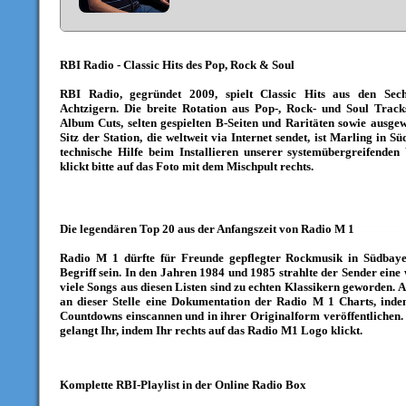
>
RBI Radio - Classic Hits des
Pop
, Rock & Soul
RBI Radio, gegründet 2009, spielt Classic Hits aus den Sech
Achtzigern. Die breite Rotation aus Pop-, Rock- und Soul Track
Album Cuts, selten gespielten B-Seiten und Raritäten sowie ausge
Sitz der Station, die weltweit via Internet sendet, ist Marling in Sü
technische Hilfe beim Installieren unserer systemübergreifende
klickt bitte auf das Foto mit dem Mischpult rechts.
Die legendären Top 20 aus der Anfangszeit von Radio M 1
Radio M 1 dürfte für Freunde gepflegter Rockmusik in Südbaye
Begriff sein. In den Jahren 1984 und 1985 strahlte der Sender eine
viele Songs aus diesen Listen sind zu echten Klassikern geworden. A
an dieser Stelle eine Dokumentation der Radio M 1 Charts, inde
Countdowns einscannen und in ihrer Originalform veröffentlichen
gelangt Ihr, indem Ihr rechts auf das Radio M1 Logo klickt.
Komplette RBI-Playlist in der Online Radio Box